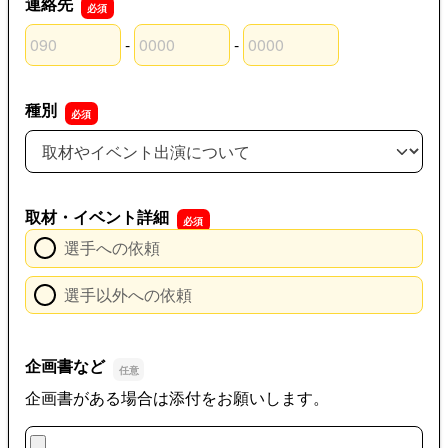
連絡先
-
-
連絡先の市外局番
連絡先の市内局番
連絡先の加入者番号
種別
種別
取材・イベント詳細
選手への依頼
選手以外への依頼
企画書など
企画書がある場合は添付をお願いします。
企画書など